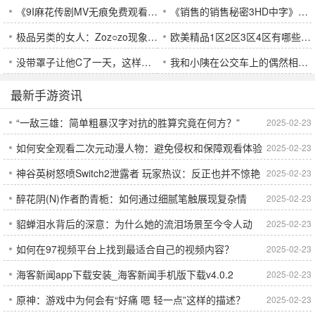
《9I麻花传剧MV无痕免费观看》是什么？如何观看这部创新剧集？
《销售的销售秘密3HD中字》：如何通过理解客户需求提升销售业绩？
极品另类的女人：Zoz○zo现象背后的疑问与探索
欧美精品1区2区3区4区有哪些区别？如何选择适合自己的区域？
没带罩子让他C了一天，这样的性生活会有哪些影响？
我和小䧅在公交车上的偶然相遇，带给我们怎样的意外惊喜？
最新手游资讯
“一敌三雄：简单粗暴汉字对抗的胜算究竟在何方？”
2025-02-23
如何安全观看二次元动漫人物：避免侵权和保障观看体验
2025-02-23
神谷英树怒喷Switch2泄露者 玩家热议：反正也并不惊艳
2025-02-23
的实用指南
醉花阴(N)作者酌青栀：如何通过细腻笔触展现复杂情
2025-02-23
貂蝉泪水背后的深意：为什么她的流泪场景至今令人动
2025-02-23
感？
如何在97视频平台上找到最适合自己的视频内容？
2025-02-23
容？
海客新闻app下载安装_海客新闻手机版下载v4.0.2
2025-02-23
原神：游戏中为何会有“好痛 嗯 轻一点”这样的描述？
2025-02-23