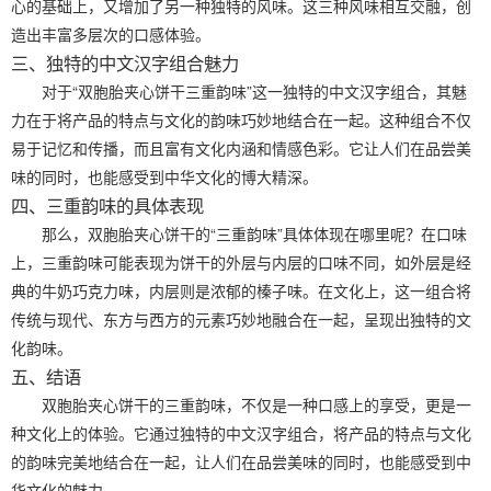
心的基础上，又增加了另一种独特的风味。这三种风味相互交融，创
造出丰富多层次的口感体验。
三、独特的中文汉字组合魅力
对于“双胞胎夹心饼干三重韵味”这一独特的中文汉字组合，其魅
力在于将产品的特点与文化的韵味巧妙地结合在一起。这种组合不仅
易于记忆和传播，而且富有文化内涵和情感色彩。它让人们在品尝美
味的同时，也能感受到中华文化的博大精深。
四、三重韵味的具体表现
那么，双胞胎夹心饼干的“三重韵味”具体体现在哪里呢？在口味
上，三重韵味可能表现为饼干的外层与内层的口味不同，如外层是经
典的牛奶巧克力味，内层则是浓郁的榛子味。在文化上，这一组合将
传统与现代、东方与西方的元素巧妙地融合在一起，呈现出独特的文
化韵味。
五、结语
双胞胎夹心饼干的三重韵味，不仅是一种口感上的享受，更是一
种文化上的体验。它通过独特的中文汉字组合，将产品的特点与文化
的韵味完美地结合在一起，让人们在品尝美味的同时，也能感受到中
华文化的魅力。