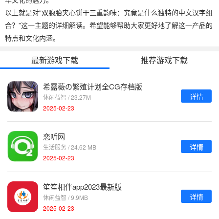
以上就是对“双胞胎夹心饼干三重韵味：究竟是什么独特的中文汉字组
合？”这一主题的详细解读。希望能够帮助大家更好地了解这一产品的
特点和文化内涵。
最新游戏下载
推荐游戏下载
希露薇の繁殖计划全CG存档版
详情
休闲益智 / 23.27M
2025-02-23
恋听网
详情
生活服务 / 24.62 MB
2025-02-23
笙笙相伴app2023最新版
详情
休闲益智 / 9.9MB
2025-02-23