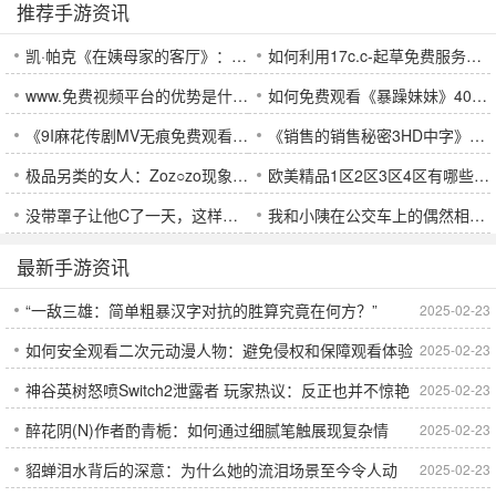
推荐手游资讯
凯·帕克《在姨母家的客厅》：如何通过细腻描写揭示家庭中的情感冲突和深刻矛盾？
如何利用17c.c-起草免费服务快速创建法律文书？
www.免费视频平台的优势是什么？为何越来越多用户选择它？
如何免费观看《暴躁妹妹》40集电视剧？最全观看途径揭秘！
《9I麻花传剧MV无痕免费观看》是什么？如何观看这部创新剧集？
《销售的销售秘密3HD中字》：如何通过理解客户需求提升销售业绩？
极品另类的女人：Zoz○zo现象背后的疑问与探索
欧美精品1区2区3区4区有哪些区别？如何选择适合自己的区域？
没带罩子让他C了一天，这样的性生活会有哪些影响？
我和小䧅在公交车上的偶然相遇，带给我们怎样的意外惊喜？
最新手游资讯
“一敌三雄：简单粗暴汉字对抗的胜算究竟在何方？”
2025-02-23
如何安全观看二次元动漫人物：避免侵权和保障观看体验
2025-02-23
神谷英树怒喷Switch2泄露者 玩家热议：反正也并不惊艳
2025-02-23
的实用指南
醉花阴(N)作者酌青栀：如何通过细腻笔触展现复杂情
2025-02-23
貂蝉泪水背后的深意：为什么她的流泪场景至今令人动
2025-02-23
感？