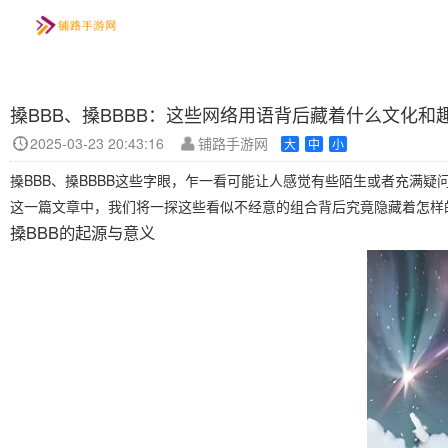
搡BBB、搡BBBB：这些网络用语背后藏着什么文化和
资讯
首页
手游
玩法
2025-03-23 20:43:16
铺路手游网
大
中
小
搡BBB、搡BBBB这些字眼，乍一看可能让人感觉有些陌生或者充满
这一篇文章中，我们将一探这些看似不经意的组合背后究竟隐藏着怎样
搡BBB的起源与意义