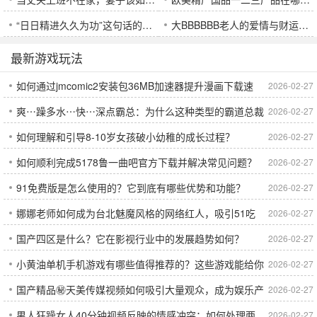
“日日精进久久为功”这句话的真正含义是什么？它究竟源自哪里？
大BBBBBB老人的爱情与财运是如何相辅相成的？
最新游戏玩法
如何通过jmcomic2安装包36MB加速器提升漫画下载速
2026-02-27
爽⋯躁多水⋯快⋯深点霸总：为什么这种类型的霸道总裁
2026-02-27
度，避免卡顿问题？
如何理解和引导8-10岁女孩破小幼稚的成长过程？
2026-02-27
小说这么吸引人？
如何顺利完成5178鲁一曲吧官方下载并解决常见问题？
2026-02-27
91免费版是怎么使用的？它到底有哪些优势和功能？
2026-02-27
娜娜老师如何成为台北魅魔风格的网络红人，吸引51吃
2026-02-27
国产四区是什么？它在影视行业中的发展趋势如何？
2026-02-27
瓜群众关注？
小黄油单机手机游戏有哪些值得推荐的？这些游戏能给你
2026-02-27
国产精品㊙️天美传媒视频如何吸引大量观众，成为娱乐产
2026-02-27
带来哪些乐趣？
男人狂躁女人40分钟视频反映的情感冲突：如何处理两
2026-02-27
业的新宠？