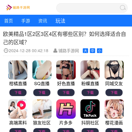
玩法
首页
手游
资讯
欧美精品1区2区3区4区有哪些区别？如何选择适合自
己的区域？
2024-12-28 00:42:18
铺路手游网
大
中
小
柑橘直播
SQ直播
好色直播
粉蝶直播
同城交友
下载
下载
下载
下载
下载
高端黑料
狼友社区
片多多
抖阴社区
樱花漫画
下载
下载
下载
下载
下载