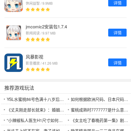
详情
休闲益智 / 9.9MB
jmcomic2安装包1.7.4
详情
新闻阅读 / 9.97 MB
风暴影视
详情
影音播放 / 41.26 MB
推荐游戏玩法
YSL水蜜桃86号色满十八岁后会让肤色变黑吗？如何避免这种情况？
如何根据欧洲尺码、日本尺码与美国尺码选择合适的LV尺码？
《丈夫刚走部长就来》：婚姻、欲望与权力的复杂交织，电影如何揭示人性深层次的冲突？
蜜桃成熟时7777777是什么意思？为什么会成为网络热词？
“小辣椒私人医生H1尺寸如何影响用户体验？了解这款手机的屏幕和手感优势”
《女主吃了春晚药第一集》剧情解析：女主如何在神秘药物的作用下蜕变？
当丈夫上班不在家，妻子该如何应对孤单与压力？这五个小技巧帮助你调整生活节奏
欧美精产国品一二三产品在哪买？如何选择靠谱的购物渠道？