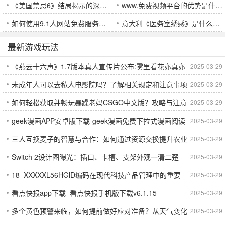
《美国禁忌6》结局揭示的深层次含义是什么？
www.免费视频平台的优势是什么？为何越来越多用户选择它？
如何使用9.1人网站免费服务搭建个人网站？全面解析平台优势与功能
意大利《医务室绣感》是什么？这部作品如何影响了现代医疗艺术的创作？
最新游戏玩法
《燕云十六声》1.7版本真人宣传片公布:雾里看花亦真亦
2025-03-29
未成年人可以去私人电影院吗？了解相关规定和注意事项
2025-03-29
幻
如何轻松获取并畅玩暴躁老妈CSGO中文版？攻略与注意
2025-03-29
geek漫画APP安卓版下载-geek漫画免费下拉式漫画阅读
2025-03-29
事项解析
三人互换麦子的智慧与合作：如何通过资源交换提升农业
2025-03-29
软件下载v1.0.0
Switch 2设计图曝光：插口、卡槽、支架外观一清二楚
2025-03-29
效益？
18_XXXXXL56HGlD编码在现代科技产品管理中的重要
2025-03-29
看点快报app下载_看点快报手机版下载v6.1.15
2025-03-29
作用是什么？
多个黄色预警来临，如何提前做好应对准备？从天气变化
2025-03-29