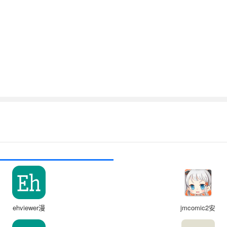
ehviewer漫
jmcomic2安
画
装包1.7.4