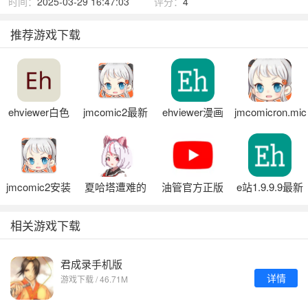
时间：
2025-03-29 16:47:03
评分：
4
推荐游戏下载
ehviewer白色
jmcomic2最新
ehviewer漫画
jmcomicron.mic
版1.9.9.9
安装包1.7.5
天堂安装包
jmcomic2安装
夏哈塔遭难的
油管官方正版
e站1.9.9.9最新
包1.7.4
一天正式版官
版本
网
相关游戏下载
君成录手机版
详情
游戏下载 / 46.71M