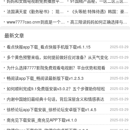
妈妈和女婿电视剧免费播放平台推荐：如何轻松在线免费观看最新家庭剧集？
91国精产品秘，一区二区三区有什么区别？哪个更适合您？
法国满天星《勤务秘书》：现代职场的权力博弈与人际纠葛，你是否能在这场挑战中脱颖而出？
《头等舱:特殊待遇》韩国：豪华背后的阶层冲突与人性探讨
www7777cao.cnm到底是一个什么样的网站？揭秘它的独特魅力与未来发展前景
高三陪读妈妈如何正确选择与使用避孕套以保障健康？
最新文章
看点快报app下载_看点快报手机版下载v6.1.15
2025-03-29
多个黄色预警来临，如何提前做好应对准备？从天气变化
2025-03-29
为什么选择7777影院免费观看电视剧？平台优势和观看
2025-03-29
到个人防护
畅阅读app下载_畅阅读最新版下载v1.2.5.3
2025-03-29
体验分析
如何顺利完成9.1免费版安装v3.0.2？五个步骤助你轻松
2025-03-29
内谢中国媳妇最经典十句话，背后深层含义和情感表达
2025-03-29
搞定安装！
徐桥论坛app下载安装_徐桥论坛安卓版下载v1.4.5
2025-03-29
南充见下载安装_南充见APP下载v4.1.0
2025-03-29