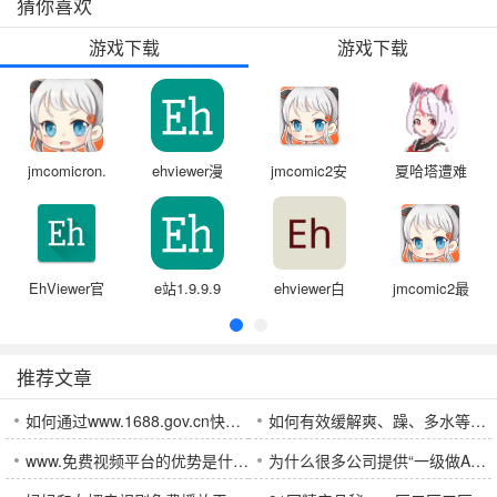
猜你喜欢
游戏下载
游戏下载
jmcomicron.mic
ehviewer漫
jmcomic2安
夏哈塔遭难
天堂安装包
画
装包1.7.4
的一天正式
版官网
EhViewer官
e站1.9.9.9
ehviewer白
jmcomic2最
方版绿色
最新版本
色版1.9.9.9
新安装包
1.7.5
推荐文章
如何通过www.1688.gov.cn快速获取政府服务：政务公开与企业支持的全面指南
如何有效缓解爽、躁、多水等情绪问题，避免快受不了了的困境？
www.免费视频平台的优势是什么？为何越来越多用户选择它？
为什么很多公司提供“一级做AE是免费”岗位？这些岗位是否值得申请？